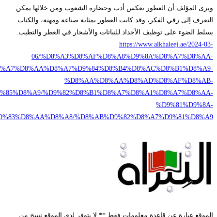
%D8%A7%D9%84%D9%86%D
%D8%A8%D8%A7%D