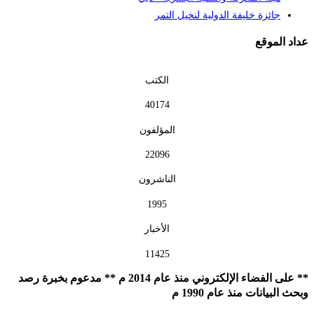
جائزة خليفة الدولية لنخيل التمر
اد الموقع
الكتب
40174
المؤلفون
22096
الناشرون
1995
الأخبار
11425
** على الفضاء الإلكتروني منذ عام 2014 م ** مدعوم بخبرة رصد
حث البيانات منذ عام 1990 م