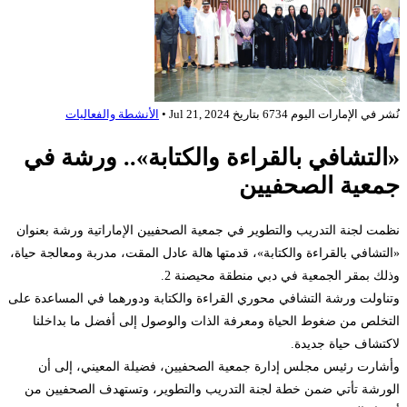
شر في
الإمارات اليوم 6734
بتاريخ
Jul 21, 2024
•
الأنشطة والفعاليات
التشافي بالقراءة والكتابة».. ورشة في
معية الصحفيين
مت لجنة التدريب والتطوير في جمعية الصحفيين الإماراتية ورشة بعنوان
لتشافي بالقراءة والكتابة»، قدمتها هالة عادل المقت، مدربة ومعالجة حياة،
لك بمقر الجمعية في دبي منطقة محيصنة 2.
ناولت ورشة التشافي محوري القراءة والكتابة ودورهما في المساعدة على
تخلص من ضغوط الحياة ومعرفة الذات والوصول إلى أفضل ما بداخلنا
كتشاف حياة جديدة.
شارت رئيس مجلس إدارة جمعية الصحفيين، فضيلة المعيني، إلى أن
ورشة تأتي ضمن خطة لجنة التدريب والتطوير، وتستهدف الصحفيين من