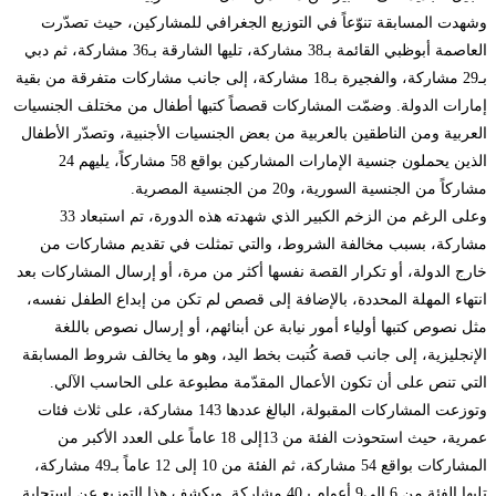
هدت المسابقة تنوّعاً في التوزيع الجغرافي للمشاركين، حيث تصدّرت
العاصمة أبوظبي القائمة بـ38 مشاركة، تليها الشارقة بـ36 مشاركة، ثم دبي
بـ29 مشاركة، والفجيرة بـ18 مشاركة، إلى جانب مشاركات متفرقة من بقية
ارات الدولة. وضمّت المشاركات قصصاً كتبها أطفال من مختلف الجنسيات
عربية ومن الناطقين بالعربية من بعض الجنسيات الأجنبية، وتصدّر الأطفال
الذين يحملون جنسية الإمارات المشاركين بواقع 58 مشاركاً، يليهم 24
ركاً من الجنسية السورية، و20 من الجنسية المصرية.
وعلى الرغم من الزخم الكبير الذي شهدته هذه الدورة، تم استبعاد 33
اركة، بسبب مخالفة الشروط، والتي تمثلت في تقديم مشاركات من
رج الدولة، أو تكرار القصة نفسها أكثر من مرة، أو إرسال المشاركات بعد
تهاء المهلة المحددة، بالإضافة إلى قصص لم تكن من إبداع الطفل نفسه،
ل نصوص كتبها أولياء أمور نيابة عن أبنائهم، أو إرسال نصوص باللغة
إنجليزية، إلى جانب قصة كُتبت بخط اليد، وهو ما يخالف شروط المسابقة
تي تنص على أن تكون الأعمال المقدّمة مطبوعة على الحاسب الآلي.
وتوزعت المشاركات المقبولة، البالغ عددها 143 مشاركة، على ثلاث فئات
عمرية، حيث استحوذت الفئة من 13إلى 18 عاماً على العدد الأكبر من
المشاركات بواقع 54 مشاركة، ثم الفئة من 10 إلى 12 عاماً بـ49 مشاركة،
تليها الفئة من 6 إلى9 أعوام بـ40 مشاركة. ويكشف هذا التوزيع عن استجابة