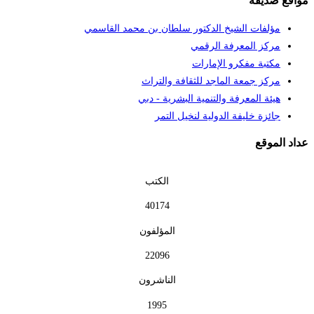
اقع صديقة
مؤلفات الشيخ الدكتور سلطان بن محمد القاسمي
مركز المعرفة الرقمي
مكتبة مفكرو الإمارات
مركز جمعة الماجد للثقافة والتراث
هيئة المعرفة والتنمية البشرية - دبي
جائزة خليفة الدولية لنخيل التمر
اد الموقع
الكتب
40174
المؤلفون
22096
الناشرون
1995