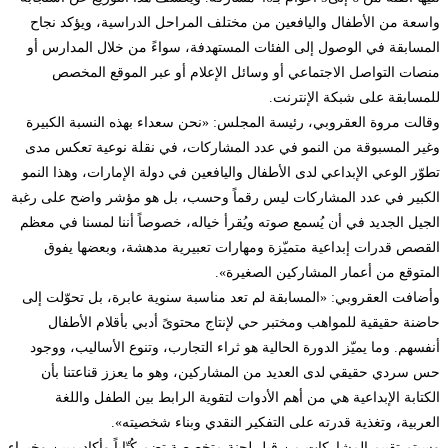
سعة من الأطفال واليافعين من مختلف المراحل الدراسية، ويؤكد نجاح
مسابقة في الوصول إلى الفئات المستهدفة، سواءً من خلال المدارس أو
صات التواصل الاجتماعي أو وسائل الإعلام أو عبر الموقع المخصص
مسابقة على شبكة الإنترنت.
الت مروة العقروبي، رئيسة المجلس: «نحن سعداء بهذه النسبة الكبيرة
ير المسبوقة من النمو في عدد المشاركات، في نقلة نوعية تعكس مدى
وّر الوعي الإبداعي لدى الأطفال واليافعين في دولة الإمارات، وهذا النمو
كبير في عدد المشاركات ليس رقماً وحسب، بل هو مؤشر واضح على رغبة
جيل الجديد في أن يُسمع صوته ويُقرأ خياله، خصوصاً أننا لمسنا في معظم
قصص قدرات إبداعية متميّزة ومهارات تعبيرية مدهشة، وبعضها يفوق
متوقع من أعمار المشاركين الصغيرة».
ضافت العقروبي: «المسابقة لم تعد مناسبة سنوية عابرة، بل تحوّلت إلى
ضنة حقيقية للمواهب ومختبر حي لإنتاج محتوىً أدبي بأقلام الأطفال
فسهم. وما يميّز الدورة الحالية هو ثراء التجارب، وتنوع الأساليب، ووجود
 سردي حقيقي لدى العديد من المشاركين، وهو ما يعزز قناعتنا بأن
كتابة الإبداعية هي من أهم الأدوات لتقوية الرابط بين الطفل واللغة
عربية، وتغذية قدرته على التفكير النقدي وبناء شخصيته».
يتم تقييم المشاركات من قبل لجنة متخصصة تضم كُتّاباً وأكاديميين وخبراء