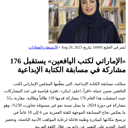
شر في
الخليج 16900
بتاريخ
Aug 26, 2025
•
الأنشطة والفعاليات
«الإماراتي لكتب اليافعين» يستقبل 176
شاركة في مسابقة الكتابة الإبداعية
ّلت مسابقة الكتابة الإبداعية، التي ينظّمها المجلس الإماراتي لكتب
يافعين ضمن حملة «اقرأ، احلم، ابتكر»، قفزة قياسية في عدد المشاركات،
حيث استقبلت هذا العام 176 مشاركة قدمها 139 طالباً وطالبة، مقارنة بـ53
مشاركة في دورة 2024، ما يمثل نسبة نمو غير مسبوقة تجاوزت 230%، وهو
ما يعكس نجاح المسابقة الموجهة للفئة العمرية من 6 إلى 18 عاماً في
سيخ مكانتها كمبادرة وطنية فاعلة لرعاية المواهب الأدبية الناشئة، وتحفيز
جيل الجديد على التعبير عن ذاته من خلال اللغة العربية.